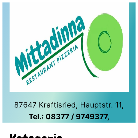
Zum
Inhalt
springen
87647 Kraftisried, Hauptstr. 11,
Tel.: 08377 / 9749377,