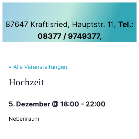
87647 Kraftisried, Hauptstr. 11,
Tel.:
08377 / 9749377,
« Alle Veranstaltungen
Hochzeit
5. Dezember
@
18:00
–
22:00
Nebenraum