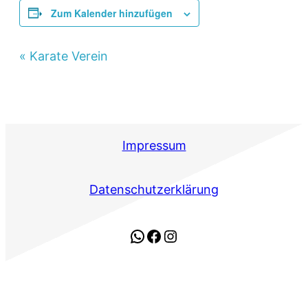
Zum Kalender hinzufügen
Veranstaltung-
«
Karate Verein
Navigation
Impressum
Datenschutzerklärung
WhatsApp
Facebook
Instagram